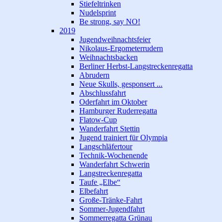
Stiefeltrinken
Nudelsprint
Be strong, say NO!
2019
Jugendweihnachtsfeier
Nikolaus-Ergometerrudern
Weihnachtsbacken
Berliner Herbst-Langstreckenregatta
Abrudern
Neue Skulls, gesponsert ...
Abschlussfahrt
Oderfahrt im Oktober
Hamburger Ruderregatta
Flatow-Cup
Wanderfahrt Stettin
Jugend trainiert für Olympia
Langschläfertour
Technik-Wochenende
Wanderfahrt Schwerin
Langstreckenregatta
Taufe „Elbe“
Elbefahrt
Große-Tränke-Fahrt
Sommer-Jugendfahrt
Sommerregatta Grünau