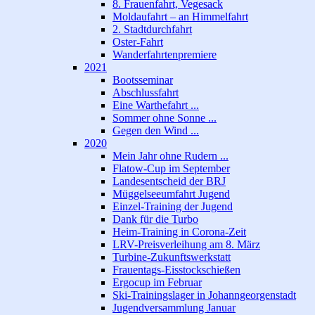
8. Frauenfahrt, Vegesack
Moldaufahrt – an Himmelfahrt
2. Stadtdurchfahrt
Oster-Fahrt
Wanderfahrtenpremiere
2021
Bootsseminar
Abschlussfahrt
Eine Warthefahrt ...
Sommer ohne Sonne ...
Gegen den Wind ...
2020
Mein Jahr ohne Rudern ...
Flatow-Cup im September
Landesentscheid der BRJ
Müggelseeumfahrt Jugend
Einzel-Training der Jugend
Dank für die Turbo
Heim-Training in Corona-Zeit
LRV-Preisverleihung am 8. März
Turbine-Zukunftswerkstatt
Frauentags-Eisstockschießen
Ergocup im Februar
Ski-Trainingslager in Johanngeorgenstadt
Jugendversammlung Januar