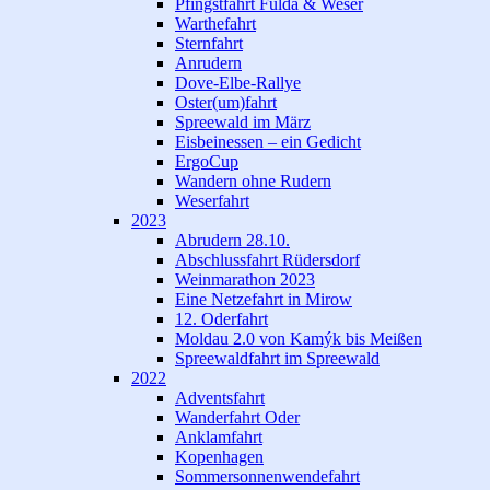
Pfingstfahrt Fulda & Weser
Warthefahrt
Sternfahrt
Anrudern
Dove-Elbe-Rallye
Oster(um)fahrt
Spreewald im März
Eisbeinessen – ein Gedicht
ErgoCup
Wandern ohne Rudern
Weserfahrt
2023
Abrudern 28.10.
Abschlussfahrt Rüdersdorf
Weinmarathon 2023
Eine Netzefahrt in Mirow
12. Oderfahrt
Moldau 2.0 von Kamýk bis Meißen
Spreewaldfahrt im Spreewald
2022
Adventsfahrt
Wanderfahrt Oder
Anklamfahrt
Kopenhagen
Sommersonnenwendefahrt