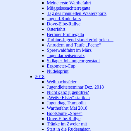
Meine erste Warthefahrt
Müggelseeachterregatta
Tag des manuellen Wassersports
Jugend-Ruderkurs
Dove-Elbe-Rallye
Osterfahrt
Berliner Frühregatta
Turbine-Jugend startet erfolgreich ...
Anrudern und Taufe „Peene“
Spreewaldfahrt im März
Jugendarbeitseinsatz
Skilager Johanngeorgenstadt
Ergometer-Cup
Nudelsprint
2018
Weihnachtsfeier
Jugendleiterseminar Dez. 2018
Nicht ganz jugendfrei?
„Weiße Elster“ startklar
Jugendtag Trampolin
Warthefahrt Mai 2018
Bootstaufe „Spree“
Dove-Elbe-Rallye
Tränke im Zweier mit
Start in die Rudersaison