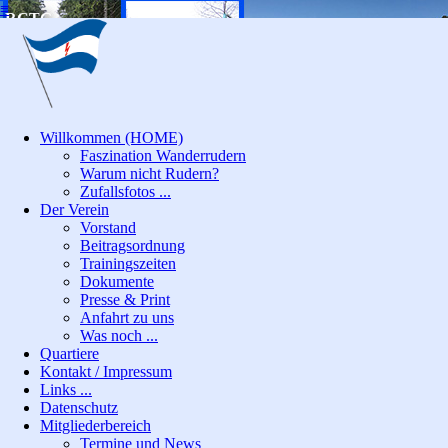
≡
RCTG
Willkommen (HOME)
Faszination Wanderrudern
Warum nicht Rudern?
Zufallsfotos ...
Der Verein
Vorstand
Beitragsordnung
Trainingszeiten
Dokumente
Presse & Print
Anfahrt zu uns
Was noch ...
Quartiere
Kontakt / Impressum
Links ...
Datenschutz
Mitgliederbereich
Termine und News