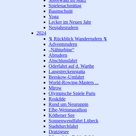
Spreewald im März
Spielenachmittag
Baumschnitt
Yoga
Lecker im Neuen Jahr
Neujahrsrudern
2024
↯ Rückblick Wanderrudern ↯
Adventsrudern
„Nähturbine“
Abrudern
Abschlussfahrt
Oderfahrt auf d. Warthe
Langstreckenrgatta
Beeskow-Umfahrt
World-Rowing-Masters ...
Mirow
Olympische Spiele Paris
Roskilde
Rund um Neuruppin
Elbe-Weinmarathon
Köthener See
Sonnenwendfahrt Lübeck
Stadtdurchfahrt
Dratzigsee