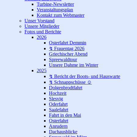
Turbine-Newsletter
Veranstaltungsplan
Kontakt zum Webmaster
Unser Vorstand
Unsere Mitglieder
Fotos und Berichte
2026
Osterfahrt Demmin
↯ Frauentag 2026
Griechischer Abend
Spreewaldtour
Unsere Dahme im Winter
2025
↯ Bericht der Boots- und Hauswarte
↯ Schnappschüsse ☺
Dolgenbrodtfahrt
Hochzeit
Slesvig
Oderfahrt
Saalefahrt
Fahrt in den Mai
Osterfahrt
Anrudern
Dachausblicke