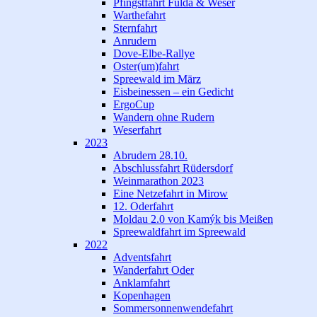
Pfingstfahrt Fulda & Weser
Warthefahrt
Sternfahrt
Anrudern
Dove-Elbe-Rallye
Oster(um)fahrt
Spreewald im März
Eisbeinessen – ein Gedicht
ErgoCup
Wandern ohne Rudern
Weserfahrt
2023
Abrudern 28.10.
Abschlussfahrt Rüdersdorf
Weinmarathon 2023
Eine Netzefahrt in Mirow
12. Oderfahrt
Moldau 2.0 von Kamýk bis Meißen
Spreewaldfahrt im Spreewald
2022
Adventsfahrt
Wanderfahrt Oder
Anklamfahrt
Kopenhagen
Sommersonnenwendefahrt