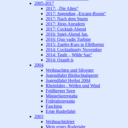
2005-2017
2017: „Die Alten"
2017: Jugendtag „Escape-Room“
2017: Nach dem Sturm
2017: Jörgs Anrudern
2017: Cocktail-Abend
2016: Spiel-Abend Jan.
2016: Quo vadis Turbine
2015: Zapfer-Kurs in Elbflorenz
2014: Cocktailparty November
2014: Taufe „ Wilde Sau“
2014: Ozapft is
2004
Weihnachten und Silvester
Jugendfahrt Bleilochtalsperre
Jugendfahrt Herbst 2004
Rheinfahrt - Wellen und Wind
Feldberger Seen
Müggelseeregatta
Frühjahrsregatta
Fasching
Erste Ruderfahrt
2003
Weihnachtsfeier
Mein erstes Ruderjahr