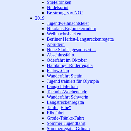
Stiefeltrinken
Nudelsprint
Be strong, say NO!
2019
Jugendweihnachtsfeier
Nikolaus-Ergometerrudern
Weihnachtsbacken
Berliner Herbst-Langstreckenregatta
Abrudern
Neue Skulls, gesponsert ...
Abschlussfahrt
Oderfahrt im Oktober
Hamburger Ruderregatta
Flatow-Cup
Wanderfahrt Stettin
Jugend trainiert für Olympia
Langschläfertour
Technik-Wochenende
Wanderfahrt Schwerin
Langstreckenregatta
Taufe „Elbe“
Elbefahrt
Große-Tränke-Fahrt
Sommer-Jugendfahrt
Sommerregatta Grünau