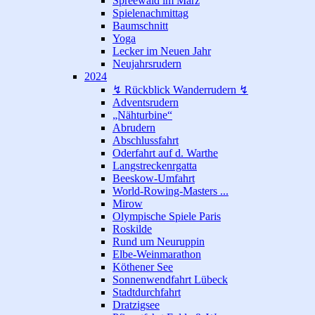
Spreewald im März
Spielenachmittag
Baumschnitt
Yoga
Lecker im Neuen Jahr
Neujahrsrudern
2024
↯ Rückblick Wanderrudern ↯
Adventsrudern
„Nähturbine“
Abrudern
Abschlussfahrt
Oderfahrt auf d. Warthe
Langstreckenrgatta
Beeskow-Umfahrt
World-Rowing-Masters ...
Mirow
Olympische Spiele Paris
Roskilde
Rund um Neuruppin
Elbe-Weinmarathon
Köthener See
Sonnenwendfahrt Lübeck
Stadtdurchfahrt
Dratzigsee