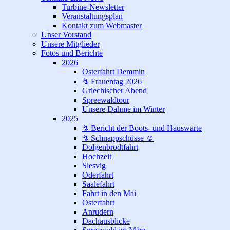
Turbine-Newsletter
Veranstaltungsplan
Kontakt zum Webmaster
Unser Vorstand
Unsere Mitglieder
Fotos und Berichte
2026
Osterfahrt Demmin
↯ Frauentag 2026
Griechischer Abend
Spreewaldtour
Unsere Dahme im Winter
2025
↯ Bericht der Boots- und Hauswarte
↯ Schnappschüsse ☺
Dolgenbrodtfahrt
Hochzeit
Slesvig
Oderfahrt
Saalefahrt
Fahrt in den Mai
Osterfahrt
Anrudern
Dachausblicke