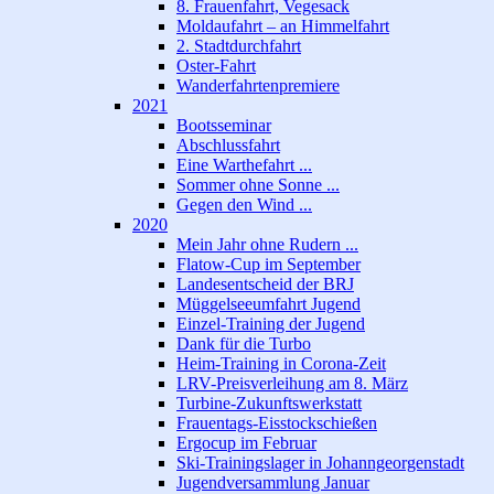
8. Frauenfahrt, Vegesack
Moldaufahrt – an Himmelfahrt
2. Stadtdurchfahrt
Oster-Fahrt
Wanderfahrtenpremiere
2021
Bootsseminar
Abschlussfahrt
Eine Warthefahrt ...
Sommer ohne Sonne ...
Gegen den Wind ...
2020
Mein Jahr ohne Rudern ...
Flatow-Cup im September
Landesentscheid der BRJ
Müggelseeumfahrt Jugend
Einzel-Training der Jugend
Dank für die Turbo
Heim-Training in Corona-Zeit
LRV-Preisverleihung am 8. März
Turbine-Zukunftswerkstatt
Frauentags-Eisstockschießen
Ergocup im Februar
Ski-Trainingslager in Johanngeorgenstadt
Jugendversammlung Januar