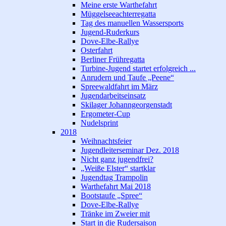
Meine erste Warthefahrt
Müggelseeachterregatta
Tag des manuellen Wassersports
Jugend-Ruderkurs
Dove-Elbe-Rallye
Osterfahrt
Berliner Frühregatta
Turbine-Jugend startet erfolgreich ...
Anrudern und Taufe „Peene“
Spreewaldfahrt im März
Jugendarbeitseinsatz
Skilager Johanngeorgenstadt
Ergometer-Cup
Nudelsprint
2018
Weihnachtsfeier
Jugendleiterseminar Dez. 2018
Nicht ganz jugendfrei?
„Weiße Elster“ startklar
Jugendtag Trampolin
Warthefahrt Mai 2018
Bootstaufe „Spree“
Dove-Elbe-Rallye
Tränke im Zweier mit
Start in die Rudersaison